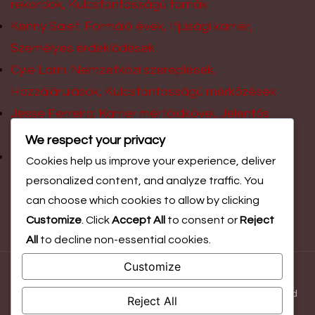
rekordok, Kulcsfontosságú tornák
Kenny Saief: Formáló évek, Ifjúsági karrier,
Személyes érdeklődések
Cyle Larin: Nemzetközi szereplések,
Hozzájárulások, Kulcsfontosságú mérkőzések
Jesse Ferreira: Karrier mérföldkövei, Jelentős
hozzájárulások, Díjak
We respect your privacy
Bobby Smyrniotis: Háttértörténet, Korai
Cookies help us improve your experience, deliver
labdarúgás, Családi támogatás
personalized content, and analyze traffic. You
can choose which cookies to allow by clicking
Customize
. Click
Accept All
to consent or
Reject
All
to decline non-essential cookies.
Customize
© Copyright 2026
csepel-sziget.hu
. All Rights Reserved.
Blossom Magazine | Developed By
Blossom Themes
.
Powered
Reject All
by
WordPress
.