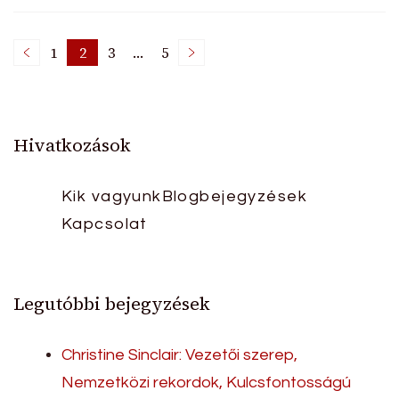
Posts
1
2
3
…
5
Page
Page
Page
Page
pagination
Hivatkozások
Kik vagyunk
Blogbejegyzések
Kapcsolat
Legutóbbi bejegyzések
Christine Sinclair: Vezetői szerep,
Nemzetközi rekordok, Kulcsfontosságú