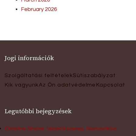
February 2026
Jogi információk
Szolgáltatási feltételek
Sütiszabályzat
Kik vagyunk
Az Ön adatvédelme
Kapcsolat
Legutóbbi bejegyzések
Christine Sinclair: Vezetői szerep, Nemzetközi