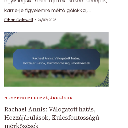
egyik legsikeresebb játékosaként ünneplik,
karrierje figyelemre méltó gólokkal, …
24/02/2026
Ethan Caldwell
NEMZETKÖZI HOZZÁJÁRULÁSOK
Rachael Annis: Válogatott hatás,
Hozzájárulások, Kulcsfontosságú
mérkőzések