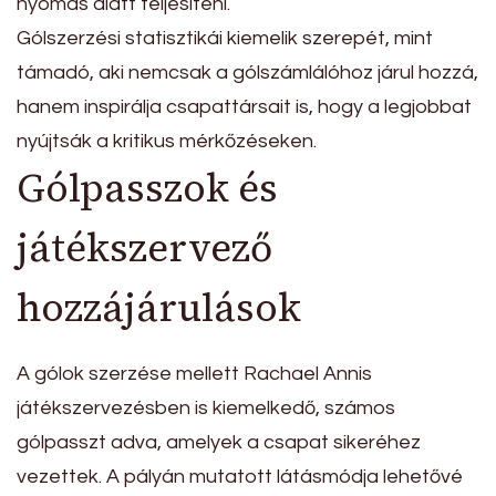
nyomás alatt teljesíteni.
Gólszerzési statisztikái kiemelik szerepét, mint
támadó, aki nemcsak a gólszámlálóhoz járul hozzá,
hanem inspirálja csapattársait is, hogy a legjobbat
nyújtsák a kritikus mérkőzéseken.
Gólpasszok és
játékszervező
hozzájárulások
A gólok szerzése mellett Rachael Annis
játékszervezésben is kiemelkedő, számos
gólpasszt adva, amelyek a csapat sikeréhez
vezettek. A pályán mutatott látásmódja lehetővé