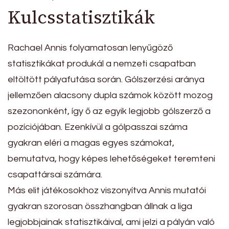
Kulcsstatisztikák
Rachael Annis folyamatosan lenyűgöző
statisztikákat produkál a nemzeti csapatban
eltöltött pályafutása során. Gólszerzési aránya
jellemzően alacsony dupla számok között mozog
szezononként, így ő az egyik legjobb gólszerző a
pozíciójában. Ezenkívül a gólpasszai száma
gyakran eléri a magas egyes számokat,
bemutatva, hogy képes lehetőségeket teremteni
csapattársai számára.
Más elit játékosokhoz viszonyítva Annis mutatói
gyakran szorosan összhangban állnak a liga
legjobbjainak statisztikáival, ami jelzi a pályán való