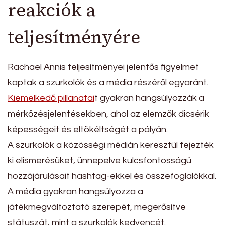
reakciók a
teljesítményére
Rachael Annis teljesítményei jelentős figyelmet
kaptak a szurkolók és a média részéről egyaránt.
Kiemelkedő pillanatai
t gyakran hangsúlyozzák a
mérkőzésjelentésekben, ahol az elemzők dicsérik
képességeit és eltökéltségét a pályán.
A szurkolók a közösségi médián keresztül fejezték
ki elismerésüket, ünnepelve kulcsfontosságú
hozzájárulásait hashtag-ekkel és összefoglalókkal.
A média gyakran hangsúlyozza a
játékmegváltoztató szerepét, megerősítve
státuszát, mint a szurkolók kedvencét.