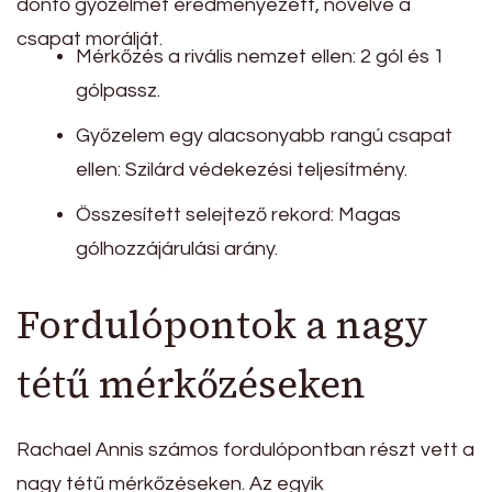
döntő győzelmet eredményezett, növelve a
csapat morálját.
Mérkőzés a rivális nemzet ellen: 2 gól és 1
gólpassz.
Győzelem egy alacsonyabb rangú csapat
ellen: Szilárd védekezési teljesítmény.
Összesített selejtező rekord: Magas
gólhozzájárulási arány.
Fordulópontok a nagy
tétű mérkőzéseken
Rachael Annis számos fordulópontban részt vett a
nagy tétű mérkőzéseken. Az egyik