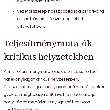
ellentámadást indított.
Vezetői szerep hosszabbításban: Motiválta
csapattársait a feszültséggel teli
pillanatokban.
Teljesítménymutatók
kritikus helyzetekben
Annis teljesítménymutatóinak elemzése felfedi
hatékonyságát kritikus helyzetekben.
Passzpontossága a nagy nyomású mérkőzéseken
gyakran meghaladja a 80%-ot, ami bemutatja,
hogy képes megőrizni a nyugalmát és okos
döntéseket hozni.