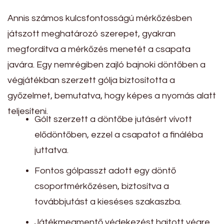
Annis számos kulcsfontosságú mérkőzésben
játszott meghatározó szerepet, gyakran
megfordítva a mérkőzés menetét a csapata
javára. Egy nemrégiben zajló bajnoki döntőben a
végjátékban szerzett gólja biztosította a
győzelmet, bemutatva, hogy képes a nyomás alatt
teljesíteni.
Gólt szerzett a döntőbe jutásért vívott
elődöntőben, ezzel a csapatot a fináléba
juttatva.
Fontos gólpasszt adott egy döntő
csoportmérkőzésen, biztosítva a
továbbjutást a kieséses szakaszba.
Játékmegmentő védekezést hajtott végre