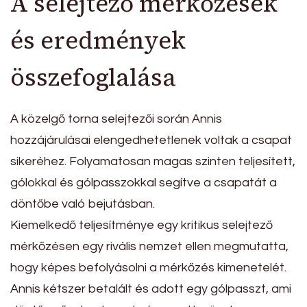
A selejtező mérkőzések
és eredmények
összefoglalása
A közelgő torna selejtezői során Annis
hozzájárulásai elengedhetetlenek voltak a csapat
sikeréhez. Folyamatosan magas szinten teljesített,
gólokkal és gólpasszokkal segítve a csapatát a
döntőbe való bejutásban.
Kiemelkedő teljesítménye egy kritikus selejtező
mérkőzésen egy rivális nemzet ellen megmutatta,
hogy képes befolyásolni a mérkőzés kimenetelét.
Annis kétszer betalált és adott egy gólpasszt, ami