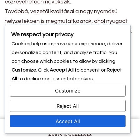
észrevehetően növekszik.
Továbbá, vezetői kvalitásai a nagy nyomású
helyzetekben is megmutatkoznak, ahol nyugodt
viselkedése segít stabilizálni a csapatot. Az edzők
We respect your privacy
gyakran kiemelik, hogy képes motiválni
Cookies help us improve your experience, deliver
csapattársait, így kulcsfontosságú eszköz a
personalized content, and analyze traffic. You
kritikus mérkőzéseken.
can choose which cookies to allow by clicking
Figyelemre méltó
Customize
. Click
Accept All
to consent or
Reject
All
to decline non-essential cookies.
eredmények
Customize
Reject All
Pályafutása során Rachael Annis számos
figyelemre méltó mérföldkövet ért el, amelyek
Accept All
alátámasztják a nemzeti csapat számára tett
on
Leave a Comment
hozzájárulásait. Része volt bajnoki győztes
Rachael