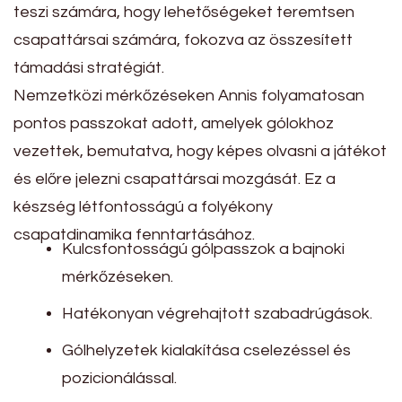
teszi számára, hogy lehetőségeket teremtsen
csapattársai számára, fokozva az összesített
támadási stratégiát.
Nemzetközi mérkőzéseken Annis folyamatosan
pontos passzokat adott, amelyek gólokhoz
vezettek, bemutatva, hogy képes olvasni a játékot
és előre jelezni csapattársai mozgását. Ez a
készség létfontosságú a folyékony
csapatdinamika fenntartásához.
Kulcsfontosságú gólpasszok a bajnoki
mérkőzéseken.
Hatékonyan végrehajtott szabadrúgások.
Gólhelyzetek kialakítása cselezéssel és
pozicionálással.