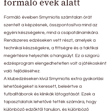
formáló évek alatt
Formáló éveiben Smyrniotis számtalan órát
szentelt a képzésnek, összpontosítva mind az
egyéni készségekre, mind a csapatdinamikára.
Rendszeres edzéseken vett részt, amelyek a
technikai készségekre, a fittségre és a taktikai
megértésre helyezték a hangsúlyt. Ez a szigorú
edzésprogram elengedhetetlen volt a játékosként
való fejlődéséhez.
A klubedzéseken kívül Smyrniotis extra gyakorlási
lehetőségeket is keresett, beleértve a
futballtáborok és klinikák látogatását. Ezek a
tapasztalatok lehetővé tették számára, hogy
különböző edzőktől tanuljon, és különböző