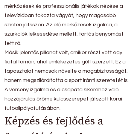
mérkőzések és professzionális játékok nézése a
televízióban fokozta vágyát, hogy magasabb
szinten játsszon. Az élő mérkőzések izgalma, a
szurkolók lelkesedése mellett, tartós benyomást
tett rá.
Másik jelentős pillanat volt, amikor részt vett egy
fiatal tornán, ahol emlékezetes gólt szerzett. Ez a
tapasztalat nemcsak növelte a magabiztosságát,
hanem megszilárdította a sport iránti szeretetét is.
A verseny izgalma és a csapata sikeréhez való
hozzájárulás öröme kulcsszerepet játszott korai
futballpályafutásában.
Képzés és fejlődés a