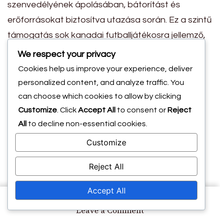
szenvedélyének ápolásában, bátorítást és
erőforrásokat biztosítva utazása során. Ez a szintű
támogatás sok kanadai futballjátékosra jellemző,
akik gyakran támaszkodnak családjuk érzelmi és
We respect your privacy
logisztikai támogatására.
Cookies help us improve your experience, deliver
Azonban a családi támogatás dinamikája
personalized content, and analyze traffic. You
jelentősen eltérhet. Néhány játékos olyan
can choose which cookies to allow by clicking
Customize
. Click
Accept All
to consent or
Reject
családból származik, amelynek mély gyökerei
All
to decline non-essential cookies.
vannak a futballban, míg mások korlátozott
erőforrásokkal vagy eltérő prioritásokkal
Customize
szembesülhetnek. Ezek a változások
Reject All
befolyásolhatják a játékosok futballambícióik
követésének képességét.
Accept All
Közös kihívások,
on
Leave a Comment
Bobby