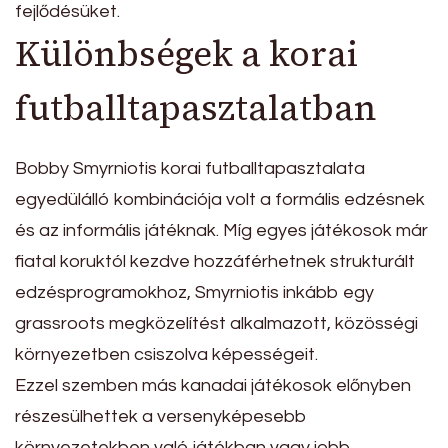
fejlődésüket.
Különbségek a korai
futballtapasztalatban
Bobby Smyrniotis korai futballtapasztalata
egyedülálló kombinációja volt a formális edzésnek
és az informális játéknak. Míg egyes játékosok már
fiatal koruktól kezdve hozzáférhetnek strukturált
edzésprogramokhoz, Smyrniotis inkább egy
grassroots megközelítést alkalmazott, közösségi
környezetben csiszolva képességeit.
Ezzel szemben más kanadai játékosok előnyben
részesülhettek a versenyképesebb
környezetekben való játékban vagy jobb