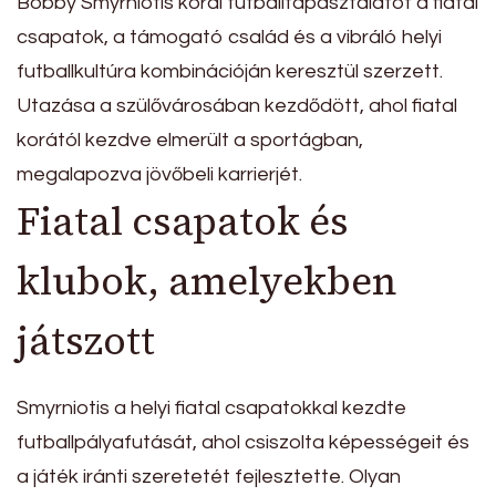
Bobby Smyrniotis korai futballtapasztalatot a fiatal
csapatok, a támogató család és a vibráló helyi
futballkultúra kombinációján keresztül szerzett.
Utazása a szülővárosában kezdődött, ahol fiatal
korától kezdve elmerült a sportágban,
megalapozva jövőbeli karrierjét.
Fiatal csapatok és
klubok, amelyekben
játszott
Smyrniotis a helyi fiatal csapatokkal kezdte
futballpályafutását, ahol csiszolta képességeit és
a játék iránti szeretetét fejlesztette. Olyan