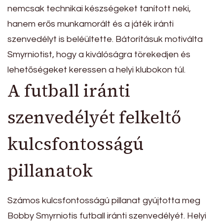
nemcsak technikai készségeket tanított neki,
hanem erős munkamorált és a játék iránti
szenvedélyt is beléültette. Bátorításuk motiválta
Smyrniotist, hogy a kiválóságra törekedjen és
lehetőségeket keressen a helyi klubokon túl.
A futball iránti
szenvedélyét felkeltő
kulcsfontosságú
pillanatok
Számos kulcsfontosságú pillanat gyújtotta meg
Bobby Smyrniotis futball iránti szenvedélyét. Helyi