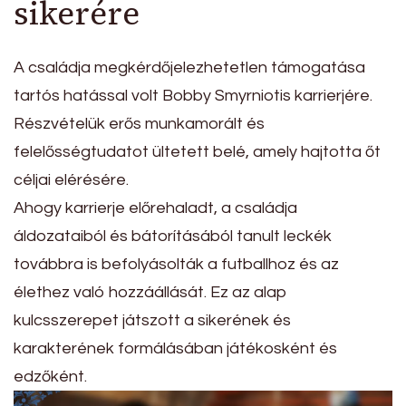
sikerére
A családja megkérdőjelezhetetlen támogatása
tartós hatással volt Bobby Smyrniotis karrierjére.
Részvételük erős munkamorált és
felelősségtudatot ültetett belé, amely hajtotta őt
céljai elérésére.
Ahogy karrierje előrehaladt, a családja
áldozataiból és bátorításából tanult leckék
továbbra is befolyásolták a futballhoz és az
élethez való hozzáállását. Ez az alap
kulcsszerepet játszott a sikerének és
karakterének formálásában játékosként és
edzőként.