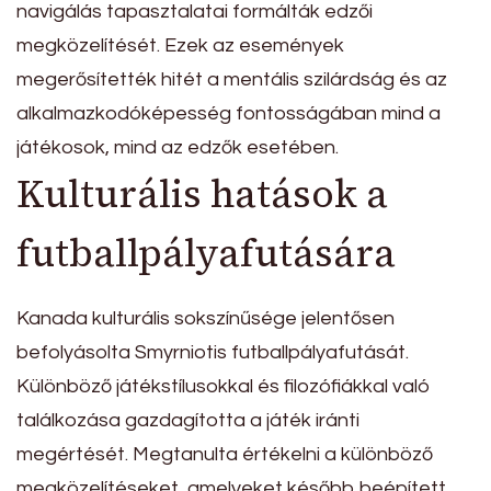
navigálás tapasztalatai formálták edzői
megközelítését. Ezek az események
megerősítették hitét a mentális szilárdság és az
alkalmazkodóképesség fontosságában mind a
játékosok, mind az edzők esetében.
Kulturális hatások a
futballpályafutására
Kanada kulturális sokszínűsége jelentősen
befolyásolta Smyrniotis futballpályafutását.
Különböző játékstílusokkal és filozófiákkal való
találkozása gazdagította a játék iránti
megértését. Megtanulta értékelni a különböző
megközelítéseket, amelyeket később beépített