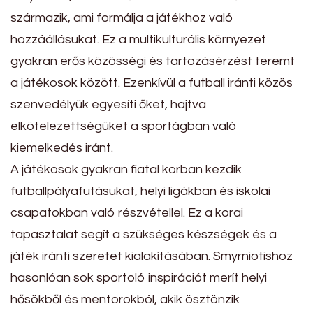
származik, ami formálja a játékhoz való
hozzáállásukat. Ez a multikulturális környezet
gyakran erős közösségi és tartozásérzést teremt
a játékosok között. Ezenkívül a futball iránti közös
szenvedélyük egyesíti őket, hajtva
elkötelezettségüket a sportágban való
kiemelkedés iránt.
A játékosok gyakran fiatal korban kezdik
futballpályafutásukat, helyi ligákban és iskolai
csapatokban való részvétellel. Ez a korai
tapasztalat segít a szükséges készségek és a
játék iránti szeretet kialakításában. Smyrniotishoz
hasonlóan sok sportoló inspirációt merít helyi
hősökből és mentorokból, akik ösztönzik