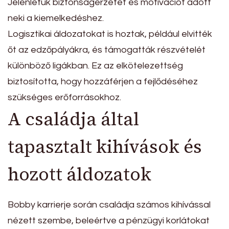
Jelenlétük biztonságérzetet és motivációt adott
neki a kiemelkedéshez.
Logisztikai áldozatokat is hoztak, például elvitték
őt az edzőpályákra, és támogatták részvételét
különböző ligákban. Ez az elkötelezettség
biztosította, hogy hozzáférjen a fejlődéséhez
szükséges erőforrásokhoz.
A családja által
tapasztalt kihívások és
hozott áldozatok
Bobby karrierje során családja számos kihívással
nézett szembe, beleértve a pénzügyi korlátokat